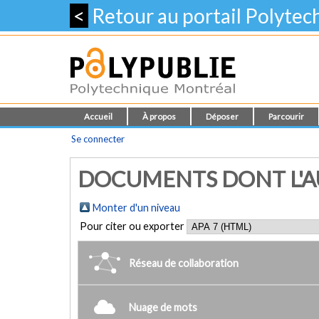
<
Retour au portail Polyte
Accueil
À propos
Déposer
Parcourir
Se connecter
DOCUMENTS DONT L'AUT
Monter d'un niveau
Pour citer ou exporter
Réseau de collaboration
Nuage de mots