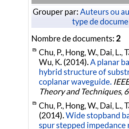
Grouper par:
Auteurs ou au
type de docume
Nombre de documents:
2
Chu, P., Hong, W., Dai, L., T
Wu, K. (2014).
A planar b
hybrid structure of subs
coplanar waveguide.
IEEE
Theory and Techniques
,
6
Chu, P., Hong, W., Dai, L., T
(2014).
Wide stopband ba
spur stepped impedance 