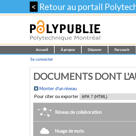
<
Retour au portail Polyte
Accueil
À propos
Déposer
Parcourir
Se connecter
DOCUMENTS DONT L'AUT
Monter d'un niveau
Pour citer ou exporter
Réseau de collaboration
Nuage de mots