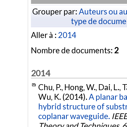
Grouper par:
Auteurs ou au
type de docume
Aller à :
2014
Nombre de documents:
2
2014
Chu, P., Hong, W., Dai, L., T
Wu, K. (2014).
A planar b
hybrid structure of subs
coplanar waveguide.
IEEE
Theory and Techniques
,
6