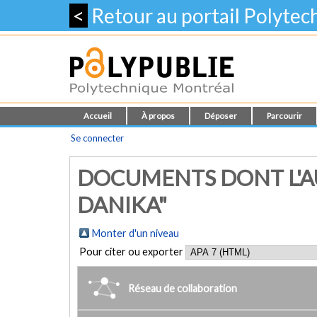
<
Retour au portail Polyte
Accueil
À propos
Déposer
Parcourir
Se connecter
DOCUMENTS DONT L'A
DANIKA"
Monter d'un niveau
Pour citer ou exporter
Réseau de collaboration