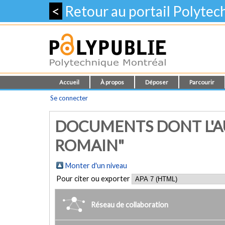
<
Retour au portail Polyte
Accueil
À propos
Déposer
Parcourir
Se connecter
DOCUMENTS DONT L'A
ROMAIN"
Monter d'un niveau
Pour citer ou exporter
Réseau de collaboration