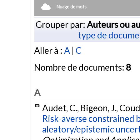
Nuage de mots
Grouper par:
Auteurs ou au
type de docume
Aller à :
A
|
C
Nombre de documents:
8
A
Audet, C., Bigeon, J., Coud
Risk-averse constrained 
aleatory/epistemic uncert
Optimization and Applica