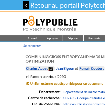
<
Retour au portail Polyte
Accueil
À propos
Déposer
Parcourir
Se connecter
COMBINING CROSS ENTROPY AND MADS M
OPTIMIZATION
Charles Audet
,
Jean Bigeon
et
Romain Couderc
Rapport technique (2020)
Un lien externe est disponible pour ce document
Département:
Département de mathématiqu
Centre de recherche:
GERAD - Groupe d'études et
URL de PolyPublie:
https://publications.polymtl