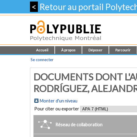
<
Retour au portail Polyte
Accueil
À propos
Déposer
Parcourir
Se connecter
DOCUMENTS DONT L'A
RODRÍGUEZ, ALEJAND
Monter d'un niveau
Pour citer ou exporter
Réseau de collaboration