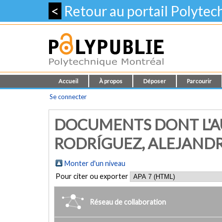
<
Retour au portail Polyte
Accueil
À propos
Déposer
Parcourir
Se connecter
DOCUMENTS DONT L'A
RODRÍGUEZ, ALEJAND
Monter d'un niveau
Pour citer ou exporter
Réseau de collaboration