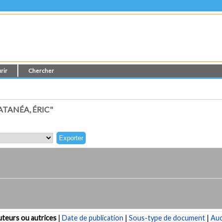
rir
Chercher
TANÉA, ÉRIC"
teurs ou autrices
|
Date de publication
|
Sous-type de document
|
Au