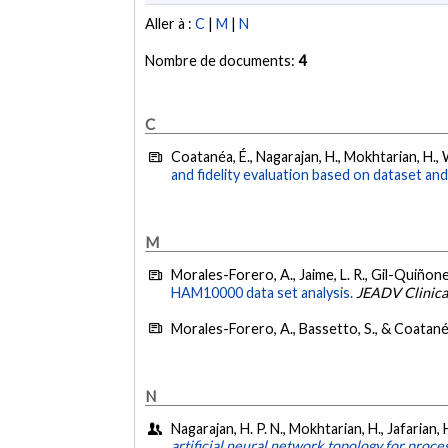
Aller à :
C
|
M
|
N
Nombre de documents:
4
C
Coatanéa, É., Nagarajan, H., Mokhtarian, H., 
and fidelity evaluation based on dataset a
M
Morales-Forero, A., Jaime, L. R., Gil-Quiñone
HAM10000 data set analysis.
JEADV Clinica
Morales-Forero, A., Bassetto, S., & Coatanéa
N
Nagarajan, H. P. N., Mokhtarian, H., Jafarian,
artificial neural network topology for proc