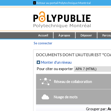
<
Retour au portail Polytechnique Montréal
Accueil
À propos
Déposer
Parcou
Se connecter
DOCUMENTS DONT L'AUTEUR EST "COA
Monter d'un niveau
Pour citer ou exporter
Réseau de collaboration
Nuage de mots
Grouper par:
Au