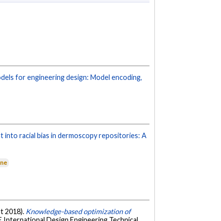
els for engineering design: Model encoding,
t into racial bias in dermoscopy repositories: A
rne
ût 2018).
Knowledge-based optimization of
 International Design Engineering Technical