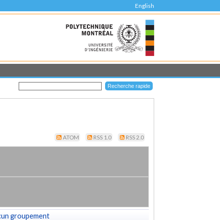
English
ATOM
RSS 1.0
RSS 2.0
cun groupement