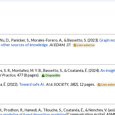
Wu, D., Panicker, S., Morales-Forero, A., & Bassetto, S. (2023).
Graph mod
nd other sources of knowledge.
AI EDAM
,
37
.
Lien externe
s, S. R., Montañez, M. Y. B., Bassetto, S., & Coatanéa, É. (2024).
An insigh
l Practice
, 477 (8 pages).
Disponible
, É. (2022).
Toward safe AI.
AI & SOCIETY
,
38
(2), 12 pages.
Lien exte
 H., Prodhon, R., Hamedi, A., Tilouche, S., Coatanéa, É., & Nenchev, V. (ao
ess modeling of fused deposition modeling
[Communication écrite]. ASME