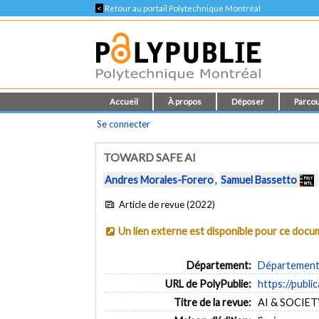
<
Retour au portail Polytechnique Montréal
Accueil
À propos
Déposer
Parcou
Se connecter
TOWARD SAFE AI
Andres Morales-Forero
,
Samuel Bassetto
Article de revue (2022)
Un lien externe est disponible pour ce doc
Département:
Département 
URL de PolyPublie:
https://publi
Titre de la revue:
AI & SOCIETY 