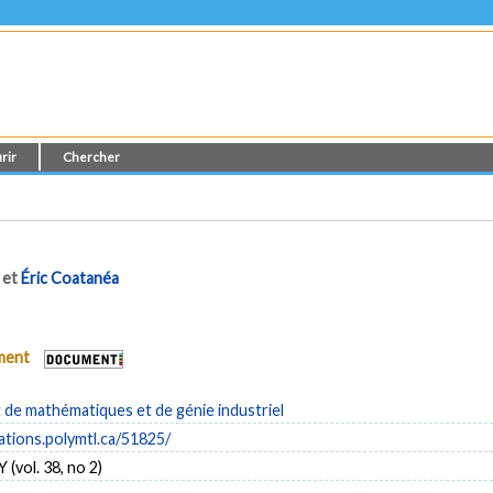
rir
Chercher
et
Éric Coatanéa
ument
de mathématiques et de génie industriel
cations.polymtl.ca/51825/
(vol. 38, no 2)