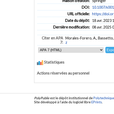
Maison d'édition:
Springer
DOI:
10.1007/s00
URL officielle:
https://doi.
Date du dépôt:
18 avr. 2023 
Dernière modification:
08 avr. 2025 
Citer en APA
Morales-Forero, A., Bassetto, 
7:
z
Statistiques
Actions réservées au personnel
PolyPublie
est le dépôt institutionnel de
Polytechniqu
Site développé à l'aide du logiciel libre
EPrints
.