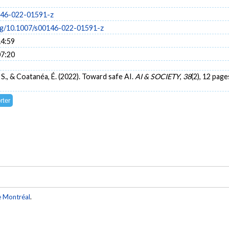
146-022-01591-z
org/10.1007/s00146-022-01591-z
14:59
07:20
S., & Coatanéa, É. (2022). Toward safe AI.
AI & SOCIETY
,
38
(2), 12 page
e Montréal
.