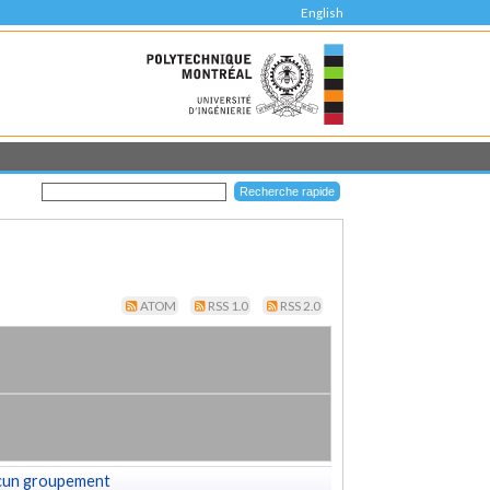
English
ATOM
RSS 1.0
RSS 2.0
cun groupement