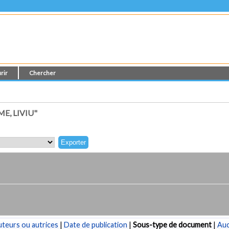
rir
Chercher
E, LIVIU"
teurs ou autrices
|
Date de publication
|
Sous-type de document
|
Au