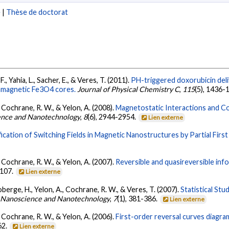
e
|
Thèse de doctorat
., Yahia, L., Sacher, E., & Veres, T. (2011).
PH-triggered doxorubicin deli
amagnetic Fe3O4 cores.
Journal of Physical Chemistry C
,
115
(5), 1436-
, Cochrane, R. W., & Yelon, A. (2008).
Magnetostatic Interactions and Co
ence and Nanotechnology
,
8
(6), 2944-2954.
Lien externe
fication of Switching Fields in Magnetic Nanostructures by Partial Firs
, Cochrane, R. W., & Yelon, A. (2007).
Reversible and quasireversible info
J107.
Lien externe
Roberge, H., Yelon, A., Cochrane, R. W., & Veres, T. (2007).
Statistical Stu
f Nanoscience and Nanotechnology
,
7
(1), 381-386.
Lien externe
, Cochrane, R. W., & Yelon, A. (2006).
First-order reversal curves diagra
62.
Lien externe