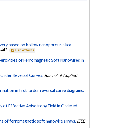
very based on hollow nanoporous silica
1443.
Lien externe
ercivities of Ferromagnetic Soft Nanowires in
t Order Reversal Curves.
Journal of Applied
rmation in first-order reversal curve diagrams.
dy of Effective Anisotropy Field in Ordered
ms of ferromagnetic soft nanowire arrays.
IEEE