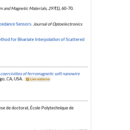
sm and Magnetic Materials
,
297
(1), 60-70.
mpedance Sensors.
Journal of Optoelectronics
hod for Bivariate Interpolation of Scattered
 coercivities of ferromagnetic soft nanowire
ego, CA, USA.
Lien externe
èse de doctorat, École Polytechnique de