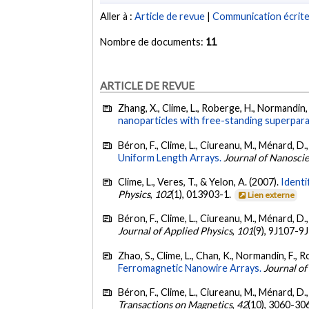
Aller à :
Article de revue
|
Communication écrit
Nombre de documents:
11
ARTICLE DE REVUE
Zhang, X., Clime, L., Roberge, H., Normandin, F
nanoparticles with free-standing superpar
Béron, F., Clime, L., Ciureanu, M., Ménard, D.
Uniform Length Arrays.
Journal of Nanosci
Clime, L., Veres, T., & Yelon, A. (2007).
Identi
Physics
,
102
(1), 013903-1.
Lien externe
Béron, F., Clime, L., Ciureanu, M., Ménard, D.
Journal of Applied Physics
,
101
(9), 9J107-9
Zhao, S., Clime, L., Chan, K., Normandin, F., 
Ferromagnetic Nanowire Arrays.
Journal o
Béron, F., Clime, L., Ciureanu, M., Ménard, D.
Transactions on Magnetics
,
42
(10), 3060-30