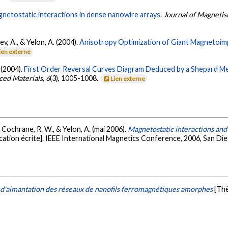
netostatic interactions in dense nanowire arrays.
Journal of Magneti
ev, A., & Yelon, A. (2004).
Anisotropy Optimization of Giant Magnetoi
ien externe
. (2004).
First Order Reversal Curves Diagram Deduced by a Shepard Met
ced Materials
,
6
(3), 1005-1008.
Lien externe
, Cochrane, R. W., & Yelon, A. (mai 2006).
Magnetostatic interactions and
ation écrite]. IEEE International Magnetics Conference, 2006, San Di
 d'aimantation des réseaux de nanofils ferromagnétiques amorphes
[Th