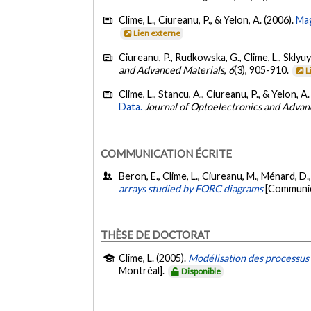
Clime, L., Ciureanu, P., & Yelon, A. (2006).
Mag
Lien externe
Ciureanu, P., Rudkowska, G., Clime, L., Sklyuy
and Advanced Materials
,
6
(3), 905-910.
L
Clime, L., Stancu, A., Ciureanu, P., & Yelon, A
Data.
Journal of Optoelectronics and Advan
COMMUNICATION ÉCRITE
Beron, E., Clime, L., Ciureanu, M., Ménard, D.
arrays studied by FORC diagrams
[Communic
THÈSE DE DOCTORAT
Clime, L. (2005).
Modélisation des processus
Montréal].
Disponible