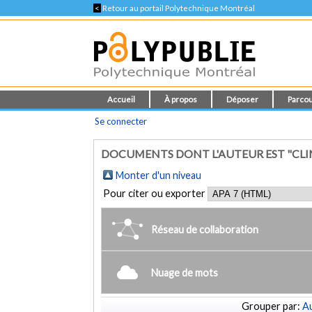
<
Retour au portail Polytechnique Montréal
Accueil
À propos
Déposer
Parcou
Se connecter
DOCUMENTS DONT L'AUTEUR EST "CLIM
Monter d'un niveau
Pour citer ou exporter
Réseau de collaboration
Nuage de mots
Grouper par:
Au