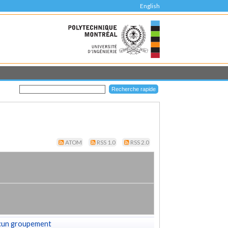
English
ATOM
RSS 1.0
RSS 2.0
cun groupement