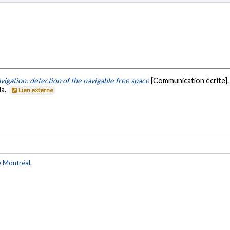
avigation: detection of the navigable free space
[Communication écrite].
da.
Lien externe
e Montréal
.