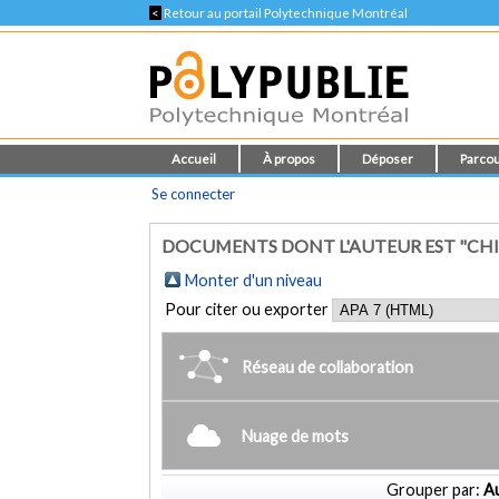
<
Retour au portail Polytechnique Montréal
Accueil
À propos
Déposer
Parcou
Se connecter
DOCUMENTS DONT L'AUTEUR EST "CHI
Monter d'un niveau
Pour citer ou exporter
Réseau de collaboration
Nuage de mots
Grouper par:
Au