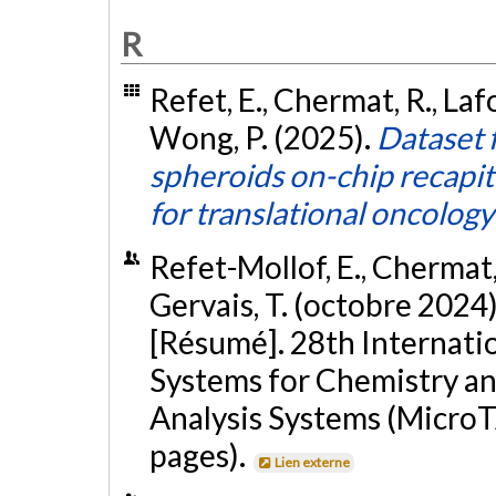
R
Refet, E., Chermat, R., Lafon
Wong, P. (2025).
Dataset 
spheroids on-chip recapitu
for translational oncology
Refet-Mollof, E., Chermat, 
Gervais, T. (octobre 2024
[Résumé]. 28th Internati
Systems for Chemistry and
Analysis Systems (MicroT
pages).
Lien externe