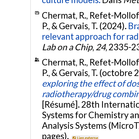
Chermat, R., Refet-Mollof, 
P., & Gervais, T. (2024).
Br
relevant approach for rad
Lab on a Chip
,
24
, 2335-2
Chermat, R., Refet-Mollof, 
P., & Gervais, T. (octobre 
exploring the effect of do
radiotherapy/drug combina
[Résumé]. 28th Internati
Systems for Chemistry and
Analysis Systems (MicroT
pages).
Lien externe