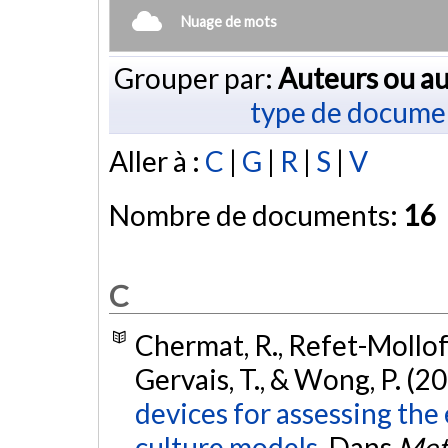
Nuage de mots
Grouper par:
Auteurs ou au
type de docume
Aller à :
C
|
G
|
R
|
S
|
V
Nombre de documents:
16
C
Chermat, R., Refet-Mollof, 
Gervais, T., & Wong, P. (2
devices for assessing the 
culture models.
Dans
Meth