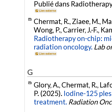
Publié dans Radiotherapy
Lien externe
Chermat, R., Ziaee, M., Mak,
Wong, P., Carrier, J.-F., Ka
Radiotherapy on-chip: mic
radiation oncology.
Lab o
Lien externe
G
Glory, A., Chermat, R., Laf
P. (2025).
Iodine-125 ple
treatment.
Radiation Onc