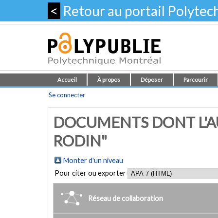
<
Retour au portail Polyte
Accueil
À propos
Déposer
Parcourir
Se connecter
DOCUMENTS DONT L'A
RODIN"
Monter d'un niveau
Pour citer ou exporter
Réseau de collaboration