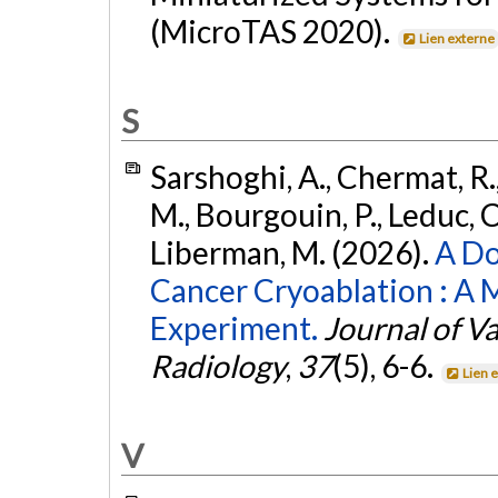
(MicroTAS 2020).
Lien externe
S
Sarshoghi, A., Chermat, R.
M., Bourgouin, P., Leduc, C.
Liberman, M. (2026).
A Do
Cancer Cryoablation : A Mu
Experiment.
Journal of V
Radiology
,
37
(5), 6-6.
Lien 
V