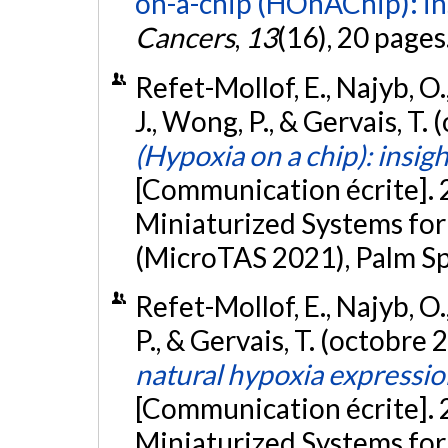
on-a-chip (HOnAChip): ins
Cancers
,
13
(16), 20 pages
Refet-Mollof, E., Najyb, O.
J., Wong, P., & Gervais, T.
(Hypoxia on a chip): insig
[Communication écrite]. 
Miniaturized Systems for
(MicroTAS 2021), Palm Sp
Refet-Mollof, E., Najyb, O.
P., & Gervais, T. (octobre 
natural hypoxia expressio
[Communication écrite]. 
Miniaturized Systems for