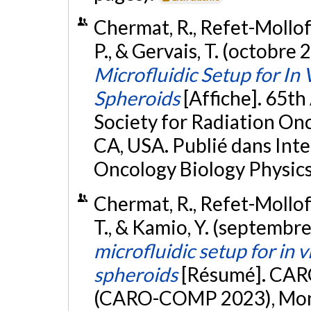
Chermat, R., Refet-Mollof, 
P., & Gervais, T. (octobre 
Microfluidic Setup for In 
Spheroids
[Affiche]. 65t
Society for Radiation On
CA, USA. Publié dans Inte
Oncology Biology Physics
Chermat, R., Refet-Mollof, E
T., & Kamio, Y. (septembr
microfluidic setup for in 
spheroids
[Résumé]. CAR
(CARO-COMP 2023), Montr