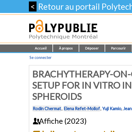
<
Retour au portail Polyte
Accueil
À propos
Déposer
Parcourir
Se connecter
BRACHYTHERAPY-ON-C
SETUP FOR IN VITRO 
SPHEROIDS
Rodin Chermat
,
Elena Refet-Mollof
,
Yuji Kamio
,
Jean
Affiche (2023)