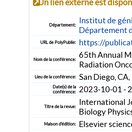
Un lien externe est dispo
Institut de gén
Département:
Département d
https://public
URL de PolyPublie:
65th Annual Me
Nom de la conférence:
Radiation Onc
San Diego, CA
Lieu de la conférence:
Date(s) de la
2023-10-01 - 
conférence:
International 
Titre de la revue:
Biology Physics
Elsevier scienc
Maison d'édition: