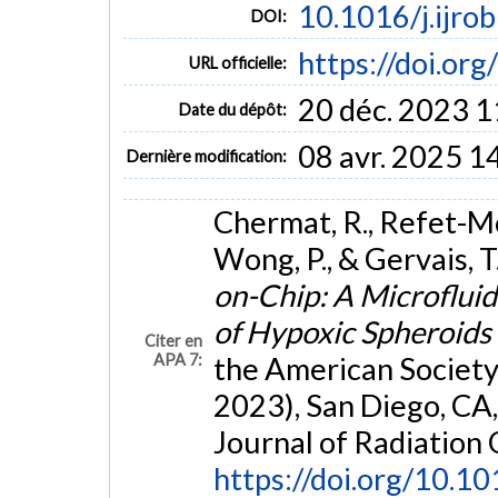
10.1016/j.ijro
DOI:
https://doi.or
URL officielle:
20 déc. 2023 1
Date du dépôt:
08 avr. 2025 1
Dernière modification:
Chermat, R., Refet-Mollo
Wong, P., & Gervais, 
on-Chip: A Microfluidi
of Hypoxic Spheroids
Citer en
APA 7:
the American Societ
2023), San Diego, CA,
Journal of Radiation
https://doi.org/10.10