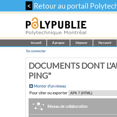
<
Retour au portail Polyte
Accueil
À propos
Déposer
Parcourir
Se connecter
DOCUMENTS DONT L'AU
PING"
Monter d'un niveau
Pour citer ou exporter
Réseau de collaboration