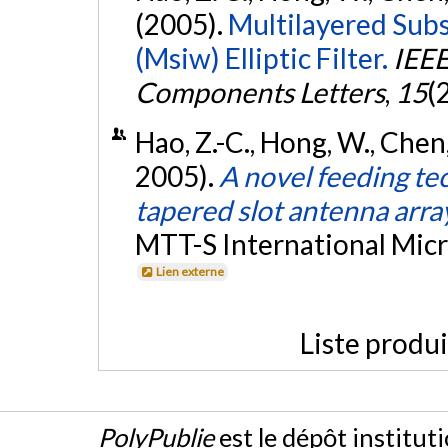
(2005).
Multilayered Sub
(Msiw) Elliptic Filter.
IEEE
Components Letters
,
15
(
Hao, Z.-C., Hong, W., Chen, 
2005).
A novel feeding tec
tapered slot antenna arra
MTT-S International Mic
Lien externe
Liste produ
PolyPublie
est le dépôt institut