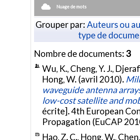
Nuage de mots
Grouper par:
Auteurs ou au
type de docume
Nombre de documents:
3
Wu, K., Cheng, Y. J., Djerafi
Hong, W. (avril 2010).
Mil
waveguide antenna array
low-cost satellite and mo
écrite]. 4th European Co
Propagation (EuCAP 2010)
Hao, Z. C., Hong, W., Chen, X