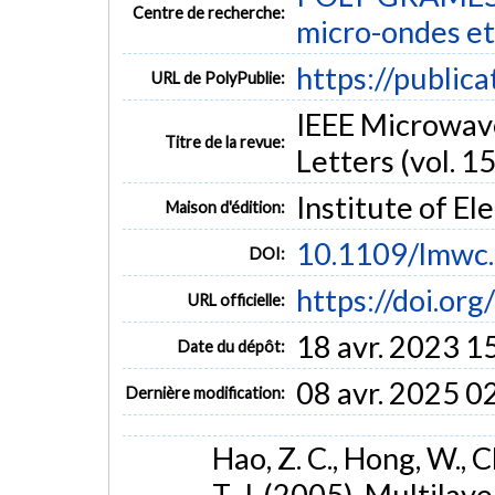
Centre de recherche:
micro-ondes et
https://public
URL de PolyPublie:
IEEE Microwav
Titre de la revue:
Letters (vol. 15
Institute of El
Maison d'édition:
10.1109/lmwc
DOI:
https://doi.o
URL officielle:
18 avr. 2023 1
Date du dépôt:
08 avr. 2025 0
Dernière modification:
Hao, Z. C., Hong, W., Ch
T. J. (2005). Multila