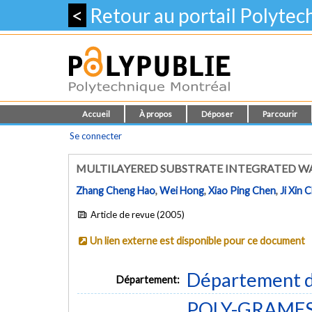
<
Retour au portail Polyte
Accueil
À propos
Déposer
Parcourir
Se connecter
MULTILAYERED SUBSTRATE INTEGRATED WAV
Zhang Cheng Hao
,
Wei Hong
,
Xiao Ping Chen
,
Ji Xin 
Article de revue (2005)
Un lien externe est disponible pour ce document
Département d
Département:
POLY-GRAMES -