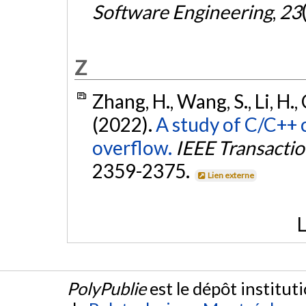
Software Engineering
,
23
Z
Zhang, H., Wang, S., Li, H., 
(2022).
A study of C/C++
overflow.
IEEE Transacti
2359-2375.
Lien externe
L
PolyPublie
est le dépôt institut