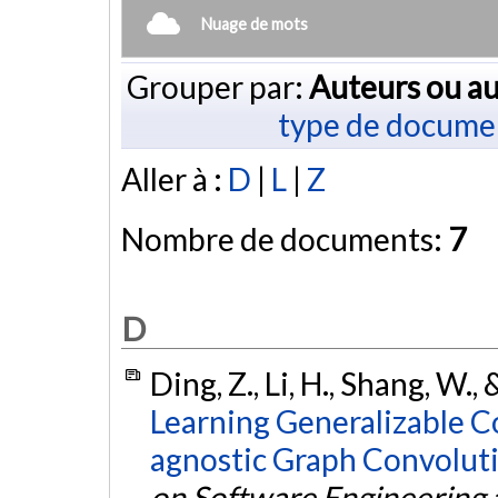
Nuage de mots
Grouper par:
Auteurs ou au
type de docume
Aller à :
D
|
L
|
Z
Nombre de documents:
7
D
Ding, Z., Li, H., Shang, W.,
Learning Generalizable 
agnostic Graph Convolut
on Software Engineering