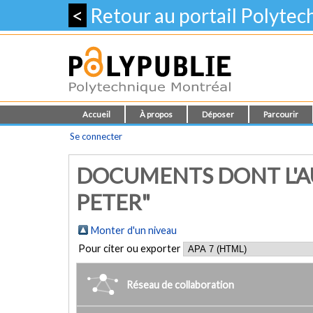
<
Retour au portail Polyte
Accueil
À propos
Déposer
Parcourir
Se connecter
DOCUMENTS DONT L'AU
PETER"
Monter d'un niveau
Pour citer ou exporter
Réseau de collaboration