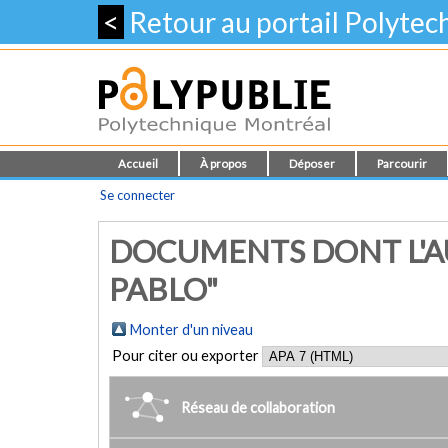
<
Retour au portail Polyte
Accueil
À propos
Déposer
Parcourir
Se connecter
DOCUMENTS DONT L'A
PABLO"
Monter d'un niveau
Pour citer ou exporter
Réseau de collaboration