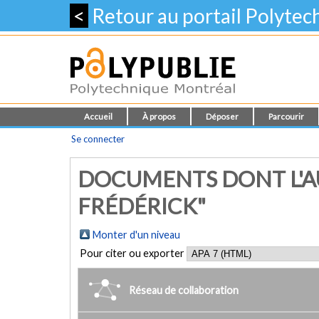
<
Retour au portail Polyte
Accueil
À propos
Déposer
Parcourir
Se connecter
DOCUMENTS DONT L'AU
FRÉDÉRICK"
Monter d'un niveau
Pour citer ou exporter
Réseau de collaboration