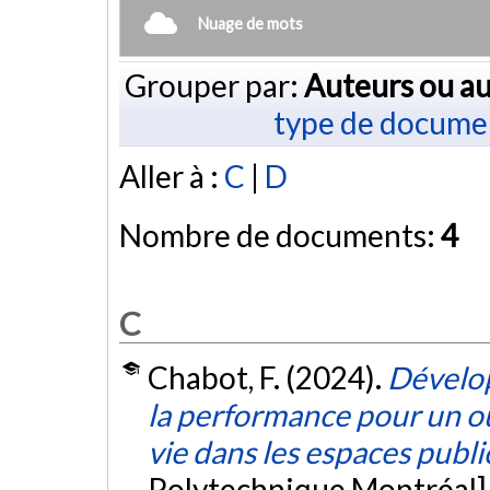
Nuage de mots
Grouper par:
Auteurs ou au
type de docume
Aller à :
C
|
D
Nombre de documents:
4
C
Chabot, F. (2024).
Dévelop
la performance pour un ou
vie dans les espaces publi
Polytechnique Montréal]