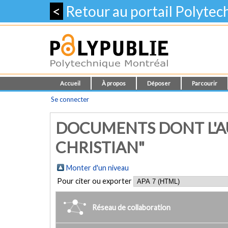
<
Retour au portail Polyte
Accueil
À propos
Déposer
Parcourir
Se connecter
DOCUMENTS DONT L'A
CHRISTIAN"
Monter d'un niveau
Pour citer ou exporter
Réseau de collaboration