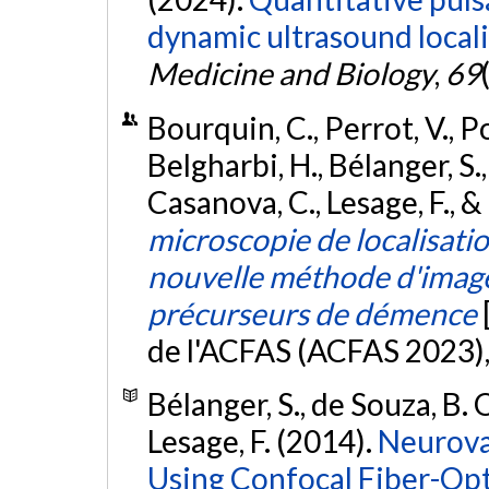
dynamic ultrasound local
Medicine and Biology
,
69
Bourquin, C., Perrot, V., Por
Belgharbi, H., Bélanger, S., 
Casanova, C., Lesage, F., &
microscopie de localisati
nouvelle méthode d'imager
précurseurs de démence
de l'ACFAS (ACFAS 2023)
Bélanger, S., de Souza, B. O
Lesage, F. (2014).
Neurova
Using Confocal Fiber-Op