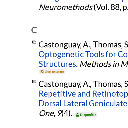
Neuromethods
(Vol. 88, p
C
Castonguay, A., Thomas, S.
Optogenetic Tools for Co
Structures.
Methods in Mo
Lien externe
Castonguay, A., Thomas, S.
Repetitive and Retinotopi
Dorsal Lateral Geniculat
One
,
9
(4).
Disponible