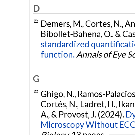
D
Demers, M., Cortes, N., Andy
Bibollet-Bahena, O., & Ca
standardized quantificati
function.
Annals of Eye S
G
Ghigo, N., Ramos-Palacios, 
Cortés, N., Ladret, H., Ikan
A., & Provost, J. (2024).
Dy
Microscopy Without ECG
Biology
, 13 pages.