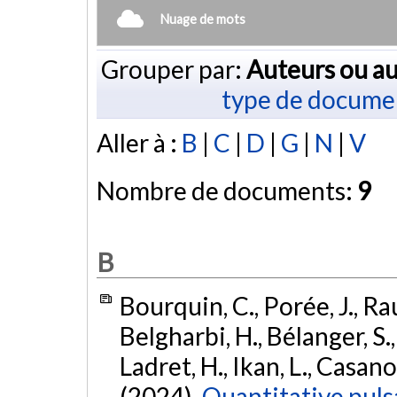
Nuage de mots
Grouper par:
Auteurs ou au
type de docume
Aller à :
B
|
C
|
D
|
G
|
N
|
V
Nombre de documents:
9
B
Bourquin, C., Porée, J., Rau
Belgharbi, H., Bélanger, S.
Ladret, H., Ikan, L., Casanov
(2024).
Quantitative puls