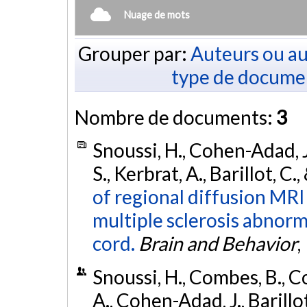
Nuage de mots
Grouper par:
Auteurs ou au
type de docume
Nombre de documents:
3
Snoussi, H., Cohen-Adad, J
S., Kerbrat, A., Barillot, C.
of regional diffusion MRI
multiple sclerosis abnorma
cord.
Brain and Behavior
,
Snoussi, H., Combes, B., C
A., Cohen-Adad, J., Barillo