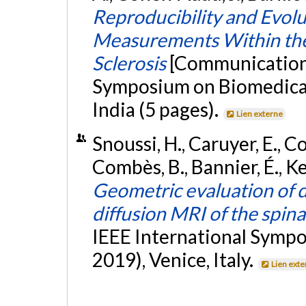
Reproducibility and Evolu
Measurements Within the 
Sclerosis
[Communication 
Symposium on Biomedical 
India (5 pages).
Lien externe
Snoussi, H., Caruyer, E., 
Combès, B., Bannier, É., Ker
Geometric evaluation of d
diffusion MRI of the spina
IEEE International Sympo
2019), Venice, Italy.
Lien ext