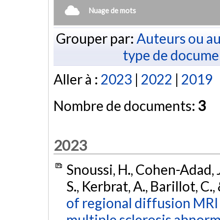
Nuage de mots
Grouper par:
Auteurs ou au
type de docume
Aller à :
2023
|
2022
|
2019
Nombre de documents:
3
2023
Snoussi, H., Cohen-Adad, J
S., Kerbrat, A., Barillot, C.
of regional diffusion MRI
multiple sclerosis abnorma