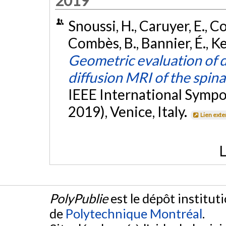
2019
Snoussi, H., Caruyer, E., 
Combès, B., Bannier, É., Ker
Geometric evaluation of d
diffusion MRI of the spina
IEEE International Sympo
2019), Venice, Italy.
Lien ext
L
PolyPublie
est le dépôt institut
de
Polytechnique Montréal
.