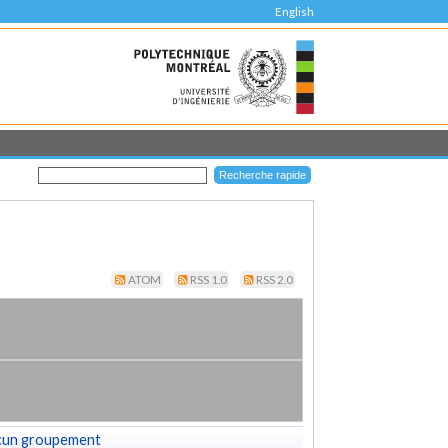
English
ATOM
RSS 1.0
RSS 2.0
cun groupement