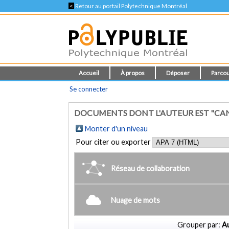
<
Retour au portail Polytechnique Montréal
Accueil
À propos
Déposer
Parcou
Se connecter
DOCUMENTS DONT L'AUTEUR EST "CAN
Monter d'un niveau
Pour citer ou exporter
Réseau de collaboration
Nuage de mots
Grouper par:
Au