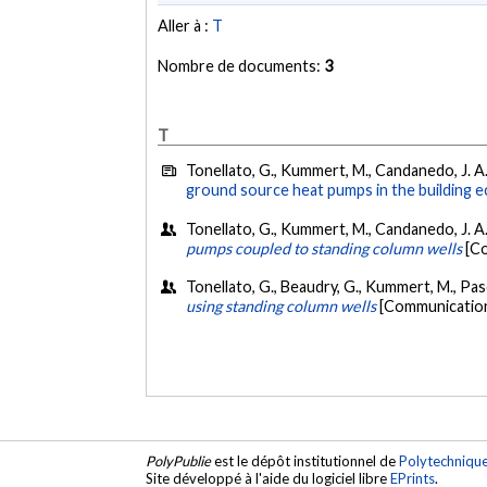
Aller à :
T
Nombre de documents:
3
T
Tonellato, G., Kummert, M., Candanedo, J. A.,
ground source heat pumps in the building 
Tonellato, G., Kummert, M., Candanedo, J. A.,
pumps coupled to standing column wells
[C
Tonellato, G., Beaudry, G., Kummert, M., Pas
using standing column wells
[Communication
PolyPublie
est le dépôt institutionnel de
Polytechniqu
Site développé à l'aide du logiciel libre
EPrints
.