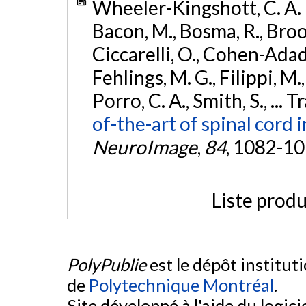
Wheeler-Kingshott, C. A. M
Bacon, M., Bosma, R., Brook
Ciccarelli, O., Cohen-Adad,
Fehlings, M. G., Filippi, M., 
Porro, C. A., Smith, S., ... T
of-the-art of spinal cord 
NeuroImage
,
84
, 1082-1
Liste produ
PolyPublie
est le dépôt institut
de
Polytechnique Montréal
.
Site développé à l'aide du logicie