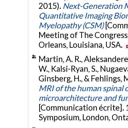
2015).
Next-Generation M
Quantitative Imaging Biom
Myelopathy (CSM)
[Commu
Meeting of The Congress
Orleans, Louisiana, USA.
Martin, A. R., Aleksanderek
W., Kalsi-Ryan, S., Nugaeva,
Ginsberg, H., & Fehlings, 
MRI of the human spinal c
microarchitecture and func
[Communication écrite].
Symposium, London, Onta