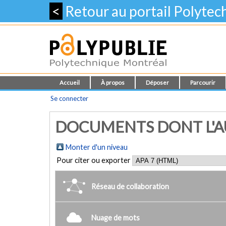
<
Retour au portail Polyte
Accueil
À propos
Déposer
Parcourir
Se connecter
DOCUMENTS DONT L'AUT
Monter d'un niveau
Pour citer ou exporter
Réseau de collaboration
Nuage de mots