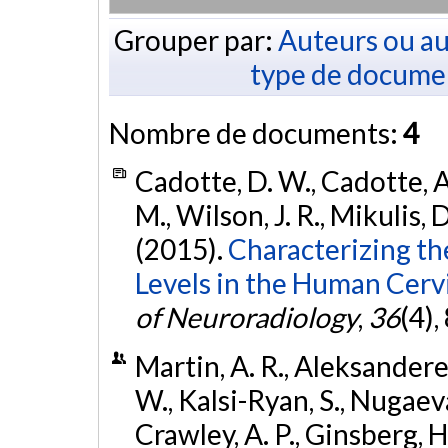
Grouper par:
Auteurs ou au
type de docume
Nombre de documents:
4
Cadotte, D. W., Cadotte, A.
M., Wilson, J. R., Mikulis, 
(2015).
Characterizing th
Levels in the Human Cervi
of Neuroradiology
,
36
(4)
Martin, A. R., Aleksanderek
W., Kalsi-Ryan, S., Nugaeva
Crawley, A. P., Ginsberg, 