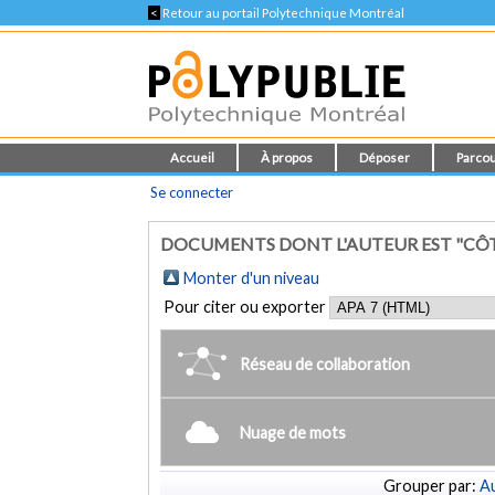
<
Retour au portail Polytechnique Montréal
Accueil
À propos
Déposer
Parcou
Se connecter
DOCUMENTS DONT L'AUTEUR EST "CÔTÉ
Monter d'un niveau
Pour citer ou exporter
Réseau de collaboration
Nuage de mots
Grouper par:
Au