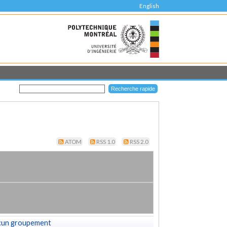
English
ATOM
RSS 1.0
RSS 2.0
cun groupement