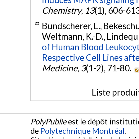
Chemistry
,
13
(1), 606-61
Bundscherer, L., Bekeschus, 
Weltmann, K.-D., Lindequis
of Human Blood Leukocy
Respective Cell Lines aft
Medicine
,
3
(1-2), 71-80.
Liste produi
PolyPublie
est le dépôt institut
de
Polytechnique Montréal
.