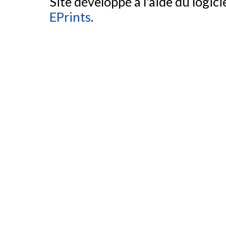
Site développé à l'aide du logicie
EPrints
.