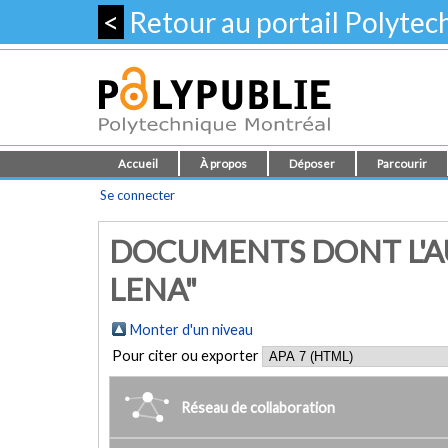
<
Retour au portail Polyte
Accueil
À propos
Déposer
Parcourir
Se connecter
DOCUMENTS DONT L'A
LENA"
Monter d'un niveau
Pour citer ou exporter
Réseau de collaboration