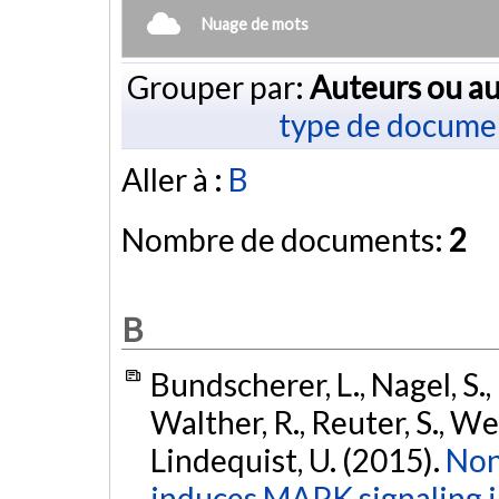
Nuage de mots
Grouper par:
Auteurs ou au
type de docume
Aller à :
B
Nombre de documents:
2
B
Bundscherer, L., Nagel, S.,
Walther, R., Reuter, S., We
Lindequist, U. (2015).
Non
induces MAPK signaling 