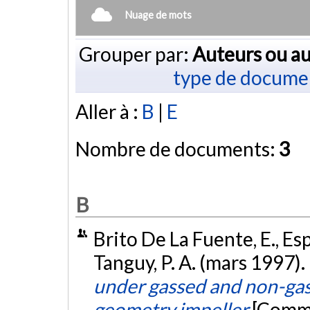
Nuage de mots
Grouper par:
Auteurs ou au
type de docume
Aller à :
B
|
E
Nombre de documents:
3
B
Brito De La Fuente, E., Espi
Tanguy, P. A. (mars 1997).
under gassed and non-gas
geometry impeller
[Commu