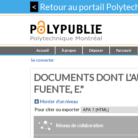
<
Retour au portail Polyte
Accueil
À propos
Déposer
Parcourir
Se connecter
DOCUMENTS DONT L'AU
FUENTE, E."
Monter d'un niveau
Pour citer ou exporter
Réseau de collaboration