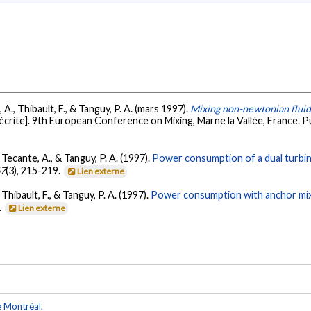
 A., Thibault, F., & Tanguy, P. A. (mars 1997).
Mixing non-newtonian fluid
crite]. 9th European Conference on Mixing, Marne la Vallée, France. P
 Tecante, A., & Tanguy, P. A. (1997).
Power consumption of a dual turbine
67
(3), 215-219.
Lien externe
Thibault, F., & Tanguy, P. A. (1997).
Power consumption with anchor mixe
.
Lien externe
e Montréal
.