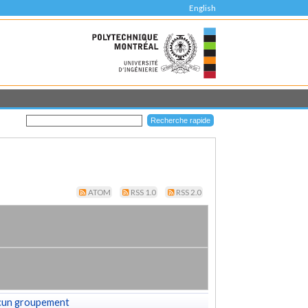
English
ATOM
RSS 1.0
RSS 2.0
cun groupement