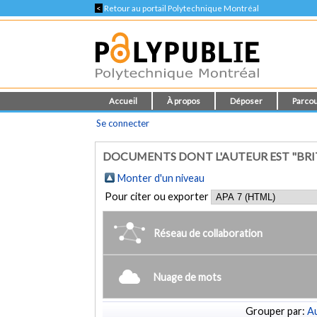
<
Retour au portail Polytechnique Montréal
Accueil
À propos
Déposer
Parcou
Se connecter
DOCUMENTS DONT L'AUTEUR EST "BRITO
Monter d'un niveau
Pour citer ou exporter
Réseau de collaboration
Nuage de mots
Grouper par:
Au