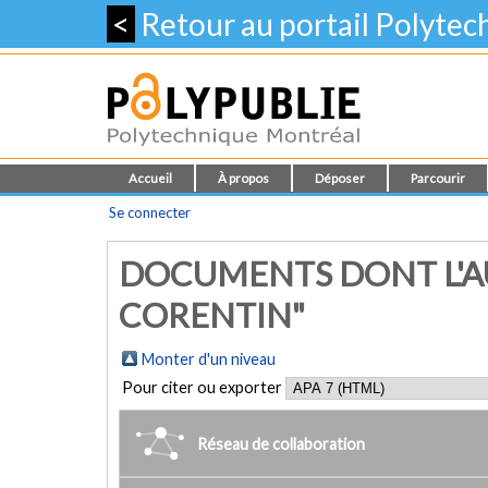
<
Retour au portail Polyte
Accueil
À propos
Déposer
Parcourir
Se connecter
DOCUMENTS DONT L'AU
CORENTIN"
Monter d'un niveau
Pour citer ou exporter
Réseau de collaboration