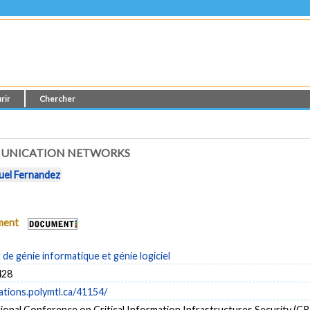
rir
Chercher
MMUNICATION NETWORKS
uel Fernandez
ument
e génie informatique et génie logiciel
428
cations.polymtl.ca/41154/
ional Conference on Critical Information Infrastructures Security (C