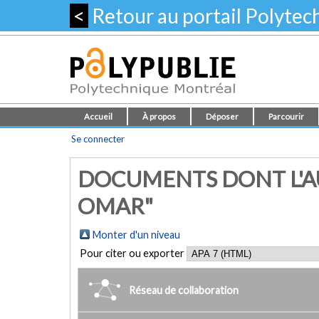
<
Retour au portail Polyte
Accueil
À propos
Déposer
Parcourir
Se connecter
DOCUMENTS DONT L'A
OMAR"
Monter d'un niveau
Pour citer ou exporter
Réseau de collaboration