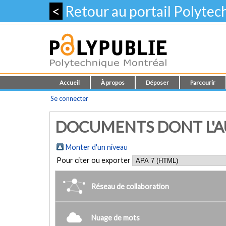
<
Retour au portail Polyte
Accueil
À propos
Déposer
Parcourir
Se connecter
DOCUMENTS DONT L'AU
Monter d'un niveau
Pour citer ou exporter
Réseau de collaboration
Nuage de mots