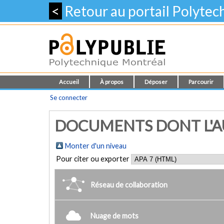
<
Retour au portail Polyte
Accueil
À propos
Déposer
Parcourir
Se connecter
DOCUMENTS DONT L'AU
Monter d'un niveau
Pour citer ou exporter
Réseau de collaboration
Nuage de mots