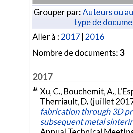
Grouper par:
Auteurs ou au
type de docume
Aller à :
2017
|
2016
Nombre de documents:
3
2017
Xu, C., Bouchemit, A., L'Es
Therriault, D. (juillet 201
fabrication through 3D pri
subsequent metal sinteri
Annual Technical Meeting