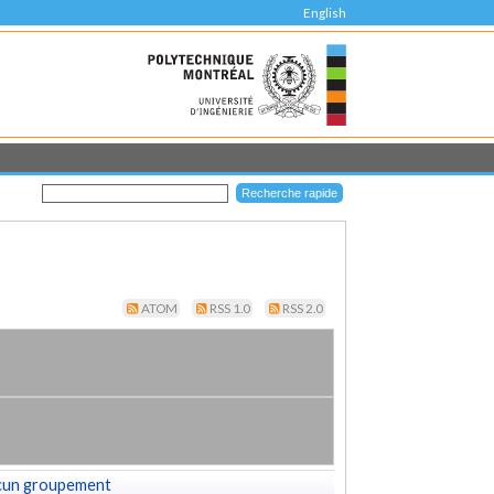
English
ATOM
RSS 1.0
RSS 2.0
cun groupement