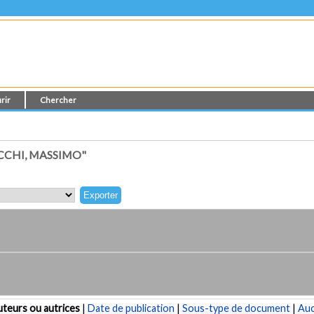
rir
Chercher
CCHI, MASSIMO"
teurs ou autrices
|
Date de publication
|
Sous-type de document
|
Au