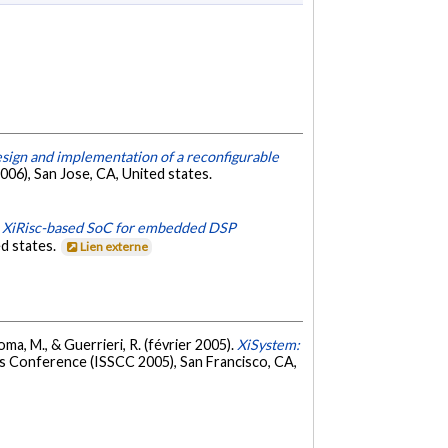
sign and implementation of a reconfigurable
06), San Jose, CA, United states.
 XiRisc-based SoC for embedded DSP
ed states.
Lien externe
 Toma, M., & Guerrieri, R. (février 2005).
XiSystem:
its Conference (ISSCC 2005), San Francisco, CA,