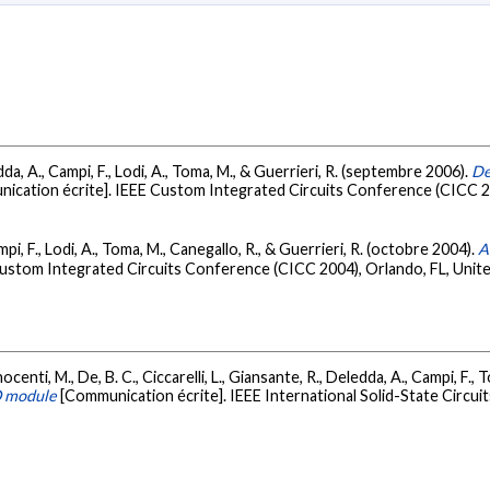
da, A., Campi, F., Lodi, A., Toma, M., & Guerrieri, R. (septembre 2006).
De
ication écrite]. IEEE Custom Integrated Circuits Conference (CICC 20
pi, F., Lodi, A., Toma, M., Canegallo, R., & Guerrieri, R. (octobre 2004).
A
ustom Integrated Circuits Conference (CICC 2004), Orlando, FL, Unit
nnocenti, M., De, B. C., Ciccarelli, L., Giansante, R., Deledda, A., Campi, F.,
O module
[Communication écrite]. IEEE International Solid-State Circu