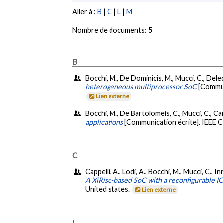
Aller à :
B
|
C
|
L
|
M
Nombre de documents:
5
B
Bocchi, M., De Dominicis, M., Mucci, C., Deled
heterogeneous multiprocessor SoC
[Commun
Lien externe
Bocchi, M., De Bartolomeis, C., Mucci, C., Cam
applications
[Communication écrite]. IEEE C
C
Cappelli, A., Lodi, A., Bocchi, M., Mucci, C., I
A XiRisc-based SoC with a reconfigurable I
United states.
Lien externe
L