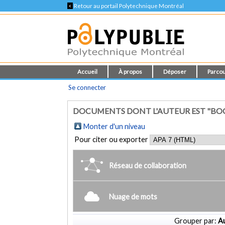
<
Retour au portail Polytechnique Montréal
Accueil
À propos
Déposer
Parcou
Se connecter
DOCUMENTS DONT L'AUTEUR EST "BO
Monter d'un niveau
Pour citer ou exporter
Réseau de collaboration
Nuage de mots
Grouper par:
Au