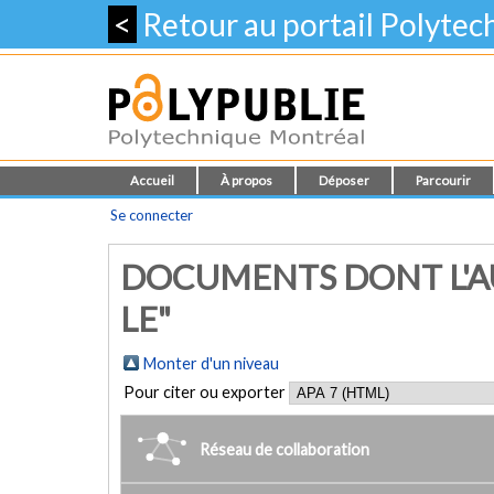
<
Retour au portail Polyte
Accueil
À propos
Déposer
Parcourir
Se connecter
DOCUMENTS DONT L'AU
LE"
Monter d'un niveau
Pour citer ou exporter
Réseau de collaboration