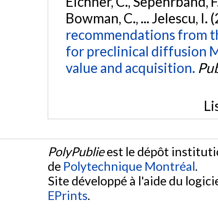
Eichner, C., Sepehrband, F.
Bowman, C., ... Jelescu, I. 
recommendations from th
for preclinical diffusion
value and acquisition.
Pu
Li
PolyPublie
est le dépôt institut
de
Polytechnique Montréal
.
Site développé à l'aide du logicie
EPrints
.