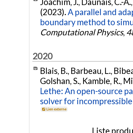
Joachim, J., Daunais, C.-A., 
(2023).
A parallel and ad
boundary method to simul
Computational Physics
,
4
2020
Blais, B., Barbeau, L., Bibea
Golshan, S., Kamble, R., Mi
Lethe: An open-source pa
solver for incompressible
Lien externe
Liste produ