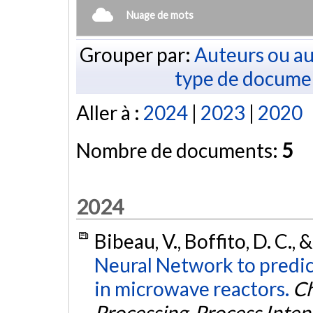
Nuage de mots
Grouper par:
Auteurs ou au
type de docume
Aller à :
2024
|
2023
|
2020
Nombre de documents:
5
2024
Bibeau, V., Boffito, D. C., 
Neural Network to predict
in microwave reactors.
Ch
Processing-Process Intens