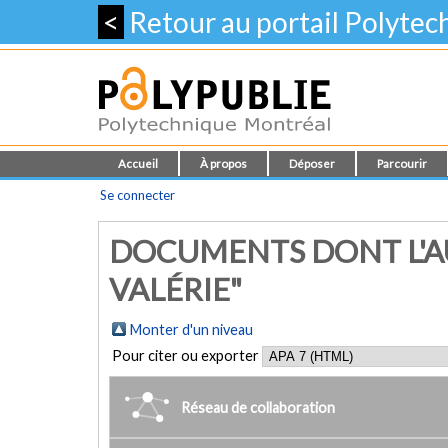
<
Retour au portail Polyte
Accueil
À propos
Déposer
Parcourir
Se connecter
DOCUMENTS DONT L'AU
VALÉRIE"
Monter d'un niveau
Pour citer ou exporter
Réseau de collaboration