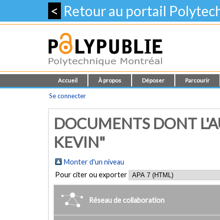
<
Retour au portail Polyte
Accueil
À propos
Déposer
Parcourir
Se connecter
DOCUMENTS DONT L'A
KEVIN"
Monter d'un niveau
Pour citer ou exporter
Réseau de collaboration