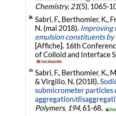
Chemistry
,
21
(5), 1065-1
Sabri, F., Berthomier, K., Fr
N. (mai 2018).
Improving t
emulsion constituents by u
[Affiche]. 16th Conferenc
of Colloid and Interface 
Non disponible
Sabri, F., Berthomier, K., Ma
& Virgilio, N. (2018).
Sodi
submicrometer particles 
aggregation/disaggregati
Polymers
,
194
, 61-68.
Disp