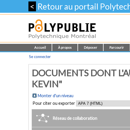
<
Retour au portail Polyte
Accueil
À propos
Déposer
Parcourir
Se connecter
DOCUMENTS DONT L'A
KEVIN"
Monter d'un niveau
Pour citer ou exporter
Réseau de collaboration