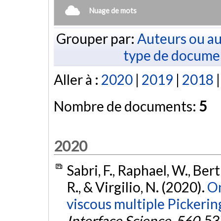
Nuage de mots
Grouper par:
Auteurs ou au
type de docume
Aller à :
2020
|
2019
|
2018
Nombre de documents:
5
2020
Sabri, F., Raphael, W., Bert
R., & Virgilio, N. (2020).
On
viscous multiple Pickerin
Interface Science
,
560
, 5