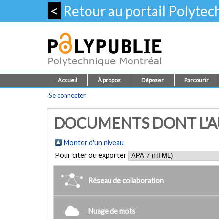
<
Retour au portail Polyte
Accueil
À propos
Déposer
Parcourir
Se connecter
DOCUMENTS DONT L'AUT
Monter d'un niveau
Pour citer ou exporter
Réseau de collaboration
Nuage de mots