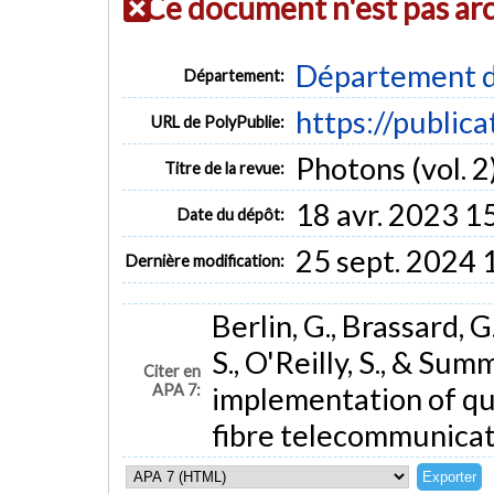
Ce document n'est pas ar
Département d
Département:
https://public
URL de PolyPublie:
Photons (vol. 2
Titre de la revue:
18 avr. 2023 1
Date du dépôt:
25 sept. 2024 
Dernière modification:
Berlin, G., Brassard, G
S., O'Reilly, S., & Su
Citer en
APA 7:
implementation of qua
fibre telecommunica