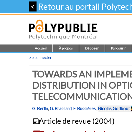
<
Retour au portail Polyte
Accueil
À propos
Déposer
Parcourir
Se connecter
TOWARDS AN IMPLEM
DISTRIBUTION IN OPTI
TELECOMMUNICATIO
G. Berlin
,
G. Brassard
,
F. Bussières
,
Nicolas Godbout
Article de revue (2004)