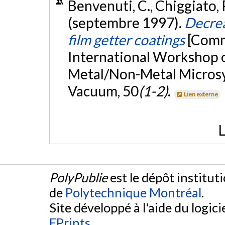
Benvenuti, C., Chiggiato, P.
(septembre 1997).
Decrea
film getter coatings
[Comm
International Workshop o
Metal/Non-Metal Microsy
Vacuum, 50
(1-2)
.
Lien externe
L
PolyPublie
est le dépôt institut
de
Polytechnique Montréal
.
Site développé à l'aide du logicie
EPrints
.