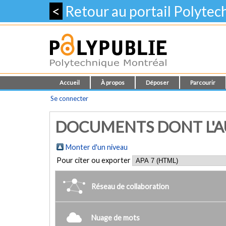
<
Retour au portail Polyte
Accueil
À propos
Déposer
Parcourir
Se connecter
DOCUMENTS DONT L'AU
Monter d'un niveau
Pour citer ou exporter
Réseau de collaboration
Nuage de mots