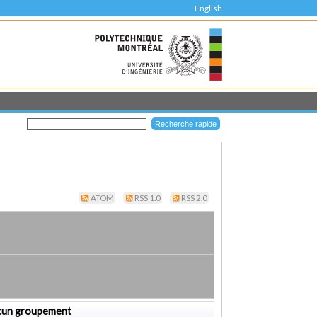
English
ATOM
RSS 1.0
RSS 2.0
cun groupement