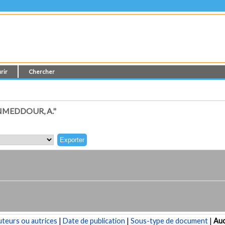
rir
Chercher
MEDDOUR, A."
teurs ou autrices
|
Date de publication
|
Sous-type de document
|
Au