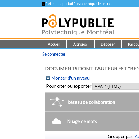
<
Retour au portail Polytechnique Montréal
Accueil
À propos
Déposer
Parcou
Se connecter
DOCUMENTS DONT L'AUTEUR EST "BEN
Monter d'un niveau
Pour citer ou exporter
Réseau de collaboration
Nuage de mots
Grouper par:
Au