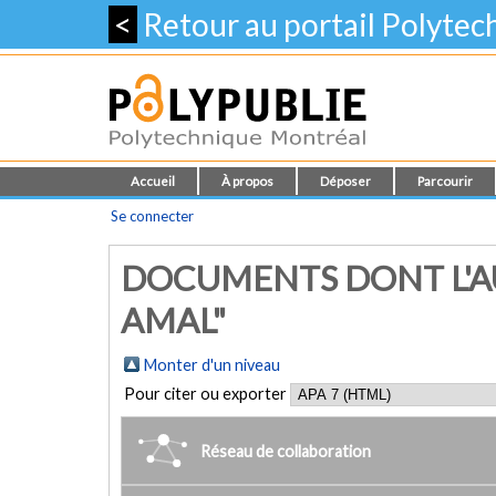
<
Retour au portail Polyte
Accueil
À propos
Déposer
Parcourir
Se connecter
DOCUMENTS DONT L'A
AMAL"
Monter d'un niveau
Pour citer ou exporter
Réseau de collaboration