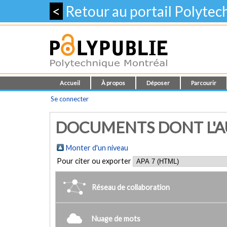
<
Retour au portail Polyte
Accueil
À propos
Déposer
Parcourir
Se connecter
DOCUMENTS DONT L'AUT
Monter d'un niveau
Pour citer ou exporter
Réseau de collaboration
Nuage de mots