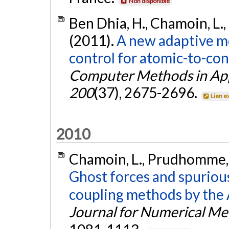
Non disponible
Ben Dhia, H., Chamoin, L.,
(2011).
A new adaptive mo
control for atomic-to-co
Computer Methods in App
200
(37), 2675-2696.
Lien e
2010
Chamoin, L., Prudhomme, S
Ghost forces and spuriou
coupling methods by the 
Journal for Numerical Me