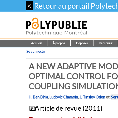
<
Retour au portail Polyte
Accueil
À propos
Déposer
Parcourir
Se connecter
A NEW ADAPTIVE MOD
OPTIMAL CONTROL F
COUPLING SIMULATIO
H. Ben Dhia
,
Ludovic Chamoin
,
J. Tinsley Oden
et
Ser
Article de revue (2011)