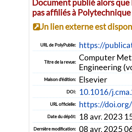
Document publié alors que l
pas affiliés à Polytechniqu
Un lien externe est dispo
https://public
URL de PolyPublie:
Computer Meth
Titre de la revue:
Engineering (vo
Elsevier
Maison d'édition:
10.1016/j.cma
DOI:
https://doi.or
URL officielle:
18 avr. 2023 1
Date du dépôt:
08 avr. 2025 0
Dernière modification: