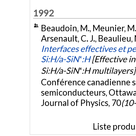
1992
Beaudoin, M., Meunier, M.,
Arsenault, C. J., Beaulieu,
Interfaces effectives et 
Si:H/a-SiNₓ:H
[Effective i
Si:H/a-SiNₓ:H multilayers]
Conférence canadienne su
semiconducteurs, Ottawa,
Journal of Physics, 70
(10
Liste produ