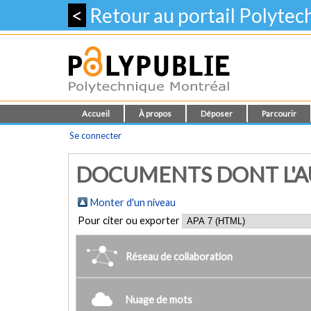
<
Retour au portail Polyte
Accueil
À propos
Déposer
Parcourir
Se connecter
DOCUMENTS DONT L'AU
Monter d'un niveau
Pour citer ou exporter
Réseau de collaboration
Nuage de mots