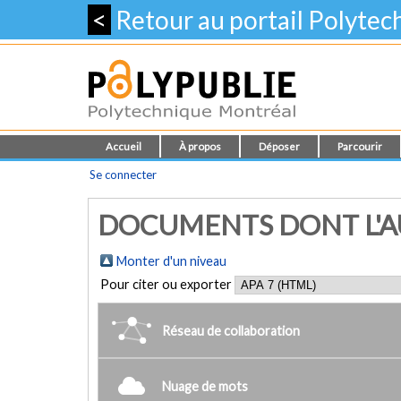
<
Retour au portail Polyte
Accueil
À propos
Déposer
Parcourir
Se connecter
DOCUMENTS DONT L'AU
Monter d'un niveau
Pour citer ou exporter
Réseau de collaboration
Nuage de mots