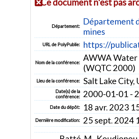
Ce document n'est pas ar
Département de
Département:
mines
https://public
URL de PolyPublie:
AWWA Water Q
Nom de la conférence:
(WQTC 2000)
Salt Lake City,
Lieu de la conférence:
Date(s) de la
2000-01-01 - 
conférence:
18 avr. 2023 1
Date du dépôt:
25 sept. 2024 
Dernière modification:
Batté, M., Koudjonou, B