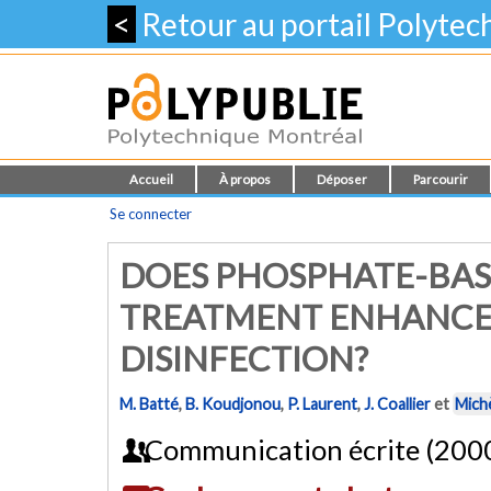
<
Retour au portail Polyte
Accueil
À propos
Déposer
Parcourir
Se connecter
DOES PHOSPHATE-BAS
TREATMENT ENHANCE 
DISINFECTION?
M. Batté
,
B. Koudjonou
,
P. Laurent
,
J. Coallier
et
Mich
Communication écrite (200