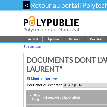
<
Retour au portail Polyte
Accueil
À propos
Déposer
Parcourir
Se connecter
DOCUMENTS DONT L'AU
LAURENT"
Monter d'un niveau
Pour citer ou exporter
Réseau de collaboration