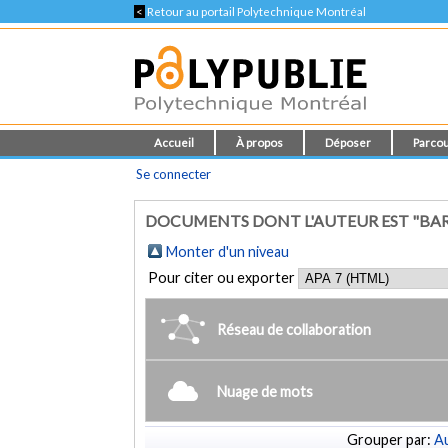
<
Retour au portail Polytechnique Montréal
Accueil
À propos
Déposer
Parcou
Se connecter
DOCUMENTS DONT L'AUTEUR EST "BAR
Monter d'un niveau
Pour citer ou exporter
Réseau de collaboration
Nuage de mots
Grouper par:
Au