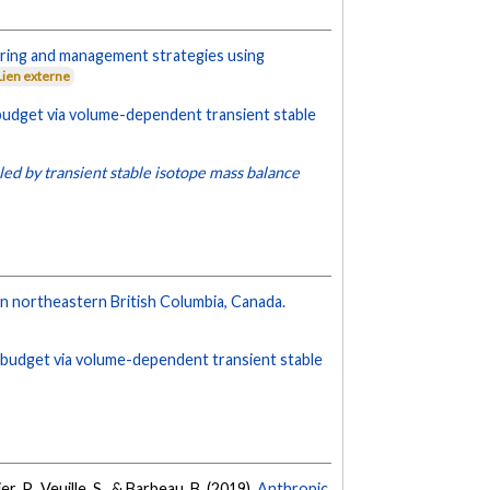
ring and management strategies using
Lien externe
budget via volume-dependent transient stable
led by transient stable isotope mass balance
in northeastern British Columbia, Canada.
 budget via volume-dependent transient stable
 P., Veuille, S., & Barbeau, B. (2019).
Anthropic