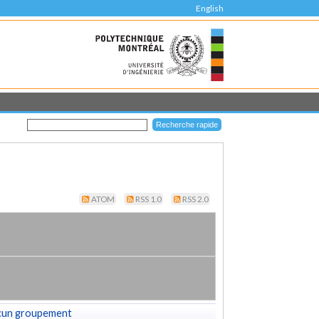
English
ATOM
RSS 1.0
RSS 2.0
cun groupement