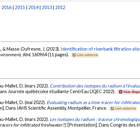
|
2016
|
2015
|
2014
|
2013
|
2012
, F., & Masse-Dufresne, J. (2023).
Identification of riverbank filtration s
Environment
,
864
, 160964 (11 pages).
Lien externe
eau-Mallet, D. (mars 2022).
Contribution des isotopes du radium à l'évalua
Dans Journée québécoise étudiante CentrEau (JQEC 2022).
Non dispo
eau-Mallet, D. (mai 2022).
Evaluating radium as a time tracer for infiltrate
n]. Dans IAHS Scientific Assembly, Montpellier, France.
Lien externe
eau-Mallet, D. (mars 2022).
Les isotopes du radium : traceur chronologique
racers for infiltrated freshwater?].
[Présentation]. Dans Congrès des 