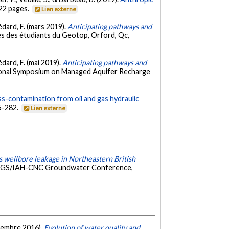
 22 pages.
Lien externe
édard, F. (mars 2019).
Anticipating pathways and
ès des étudiants du Geotop, Orford, Qc,
dard, F. (mai 2019).
Anticipating pathways and
ional Symposium on Managed Aquifer Recharge
ss-contamination from oil and gas hydraulic
5-282.
Lien externe
gas wellbore leakage in Northeastern British
h SGS/IAH-CNC Groundwater Conference,
eptembre 2016).
Evolution of water quality and