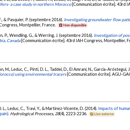
ifers- a case study in northern Morocco
[Communication écrite]. 43rd I
F., & Pasquier, P. (septembre 2016).
Investigating groundwater flow patte
Congress, Montpellier, France.
Non disponible
on, P., Wendling, G., & Werring, J. (septembre 2016).
Investigation of po
bia, Canada
[Communication écrite]. 43rd IAH Congress, Montpellier, F
n, M., Leduc, C., Pinti, D. L., Taddei, D., El Amrani, N., Garcia-Aróstegui, J
Morocco) using environmental tracers
[Communication écrite]. AGU-GA
. L., Leduc, C., Travi, Y., & Martínez-Vicente, D. (2014).
Impacts of human 
pain).
Hydrological Processes
,
28
(4), 2223-2236.
Lien externe