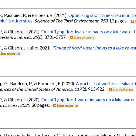
, Pasquier, P., & Barbeau, B. (2021).
Optimizing short time-step monito
 filtration sites.
Science of The Total Environment
,
750
, 13 pages.
., & Gibson, J. (2021).
Quantifying floodwater impacts on a lake water 
 System Sciences
,
25
(6), 3731-3757.
Lien externe
 & Gibson, J. (juillet 2021).
Timing of flood-water inputs to a lake revea
Lien externe
g, G., Baudron, P., & Barbecot, F. (2020).
A portrait of wellbore leakage 
ences of the United States of America
,
117
(2), 913-922.
Lien externe
., & Gibson, J. (2020).
Quantifying flood-water impacts on a lake water
i. Discuss.
,
2020
, 30 pages.
Lien externe
., Patenaude, M., Pontoreau, C., Proteau-Bédard, F., Menou, M., Pasquier,