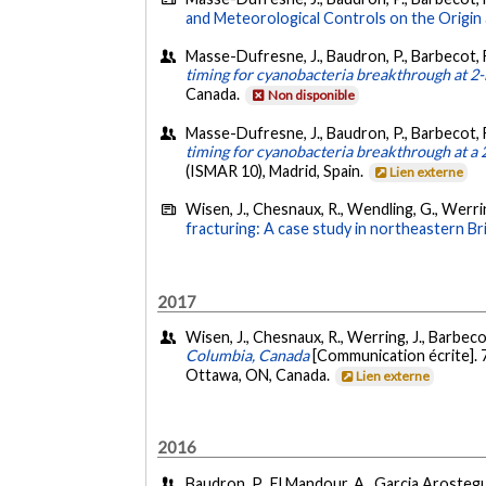
and Meteorological Controls on the Origin a
Masse-Dufresne, J., Baudron, P., Barbecot, F
timing for cyanobacteria breakthrough at 2-l
Canada.
Non disponible
Masse-Dufresne, J., Baudron, P., Barbecot, F
timing for cyanobacteria breakthrough at a 2
(ISMAR 10), Madrid, Spain.
Lien externe
Wisen, J., Chesnaux, R., Wendling, G., Werrin
fracturing: A case study in northeastern Br
2017
Wisen, J., Chesnaux, R., Werring, J., Barbeco
Columbia, Canada
[Communication écrite]
Ottawa, ON, Canada.
Lien externe
2016
Baudron, P., El Mandour, A., Garcia Arostegui, 