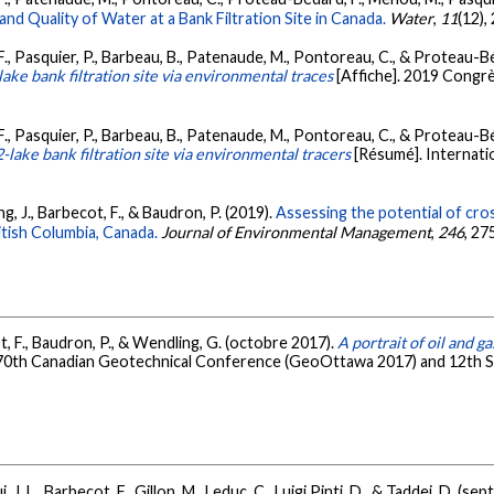
nd Quality of Water at a Bank Filtration Site in Canada.
Water
,
11
(12),
., Pasquier, P., Barbeau, B., Patenaude, M., Pontoreau, C., & Proteau-B
ake bank filtration site via environmental traces
[Affiche]. 2019 Congr
., Pasquier, P., Barbeau, B., Patenaude, M., Pontoreau, C., & Proteau-Bé
-lake bank filtration site via environmental tracers
[Résumé]. Internat
g, J., Barbecot, F., & Baudron, P. (2019).
Assessing the potential of cro
itish Columbia, Canada.
Journal of Environmental Management
,
246
, 27
t, F., Baudron, P., & Wendling, G. (octobre 2017).
A portrait of oil and 
. 70th Canadian Geotechnical Conference (GeoOttawa 2017) and 12t
J. L., Barbecot, F., Gillon, M., Leduc, C., Luigi Pinti, D., & Taddei, D. (s