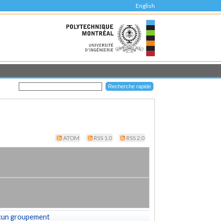
English
ATOM
RSS 1.0
RSS 2.0
cun groupement