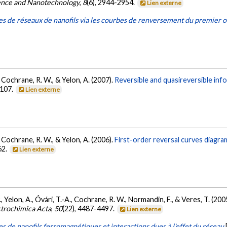
ence and Nanotechnology
,
8
(6), 2944-2954.
Lien externe
s de réseaux de nanofils via les courbes de renversement du premier 
, Cochrane, R. W., & Yelon, A. (2007).
Reversible and quasireversible info
J107.
Lien externe
, Cochrane, R. W., & Yelon, A. (2006).
First-order reversal curves diagra
62.
Lien externe
., Yelon, A., Óvári, T.-A., Cochrane, R. W., Normandin, F., & Veres, T. (200
ctrochimica Acta
,
50
(22), 4487-4497.
Lien externe
 de nanofils ferromagnétiques et interactions dues à l'effet du réseau