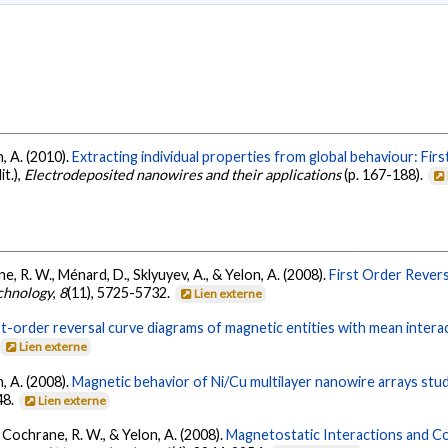
n, A. (2010).
Extracting individual properties from global behaviour: Fir
it.),
Electrodeposited nanowires and their applications
(p. 167-188).
e, R. W., Ménard, D., Sklyuyev, A., & Yelon, A. (2008).
First Order Rever
chnology
,
8
(11), 5725-5732.
Lien externe
st-order reversal curve diagrams of magnetic entities with mean interact
Lien externe
n, A. (2008).
Magnetic behavior of Ni/Cu multilayer nanowire arrays stud
48.
Lien externe
, Cochrane, R. W., & Yelon, A. (2008).
Magnetostatic Interactions and Co