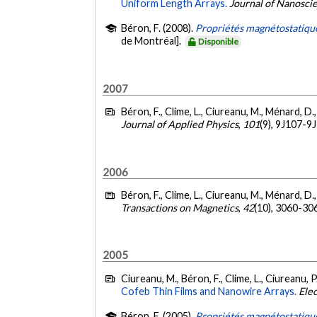
Uniform Length Arrays.
Journal of Nanosci
Béron, F. (2008).
Propriétés magnétostatique
de Montréal].
Disponible
2007
Béron, F., Clime, L., Ciureanu, M., Ménard, D.
Journal of Applied Physics
,
101
(9), 9J107-9
2006
Béron, F., Clime, L., Ciureanu, M., Ménard, D.
Transactions on Magnetics
,
42
(10), 3060-30
2005
Ciureanu, M., Béron, F., Clime, L., Ciureanu, P
Cofeb Thin Films and Nanowire Arrays.
Ele
Béron, F. (2005).
Propriétés magnétostatiques