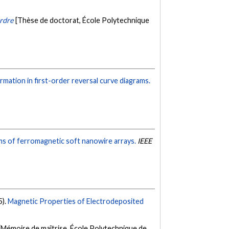
ordre
[Thèse de doctorat, École Polytechnique
rmation in first-order reversal curve diagrams.
ms of ferromagnetic soft nanowire arrays.
IEEE
5).
Magnetic Properties of Electrodeposited
[Mémoire de maîtrise, École Polytechnique de