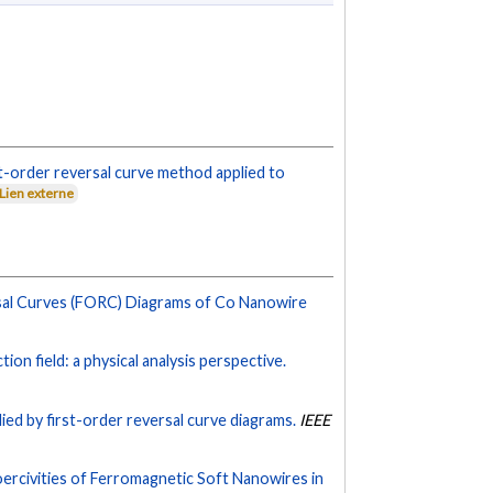
st-order reversal curve method applied to
Lien externe
sal Curves (FORC) Diagrams of Co Nanowire
ion field: a physical analysis perspective.
ied by first-order reversal curve diagrams.
IEEE
ercivities of Ferromagnetic Soft Nanowires in