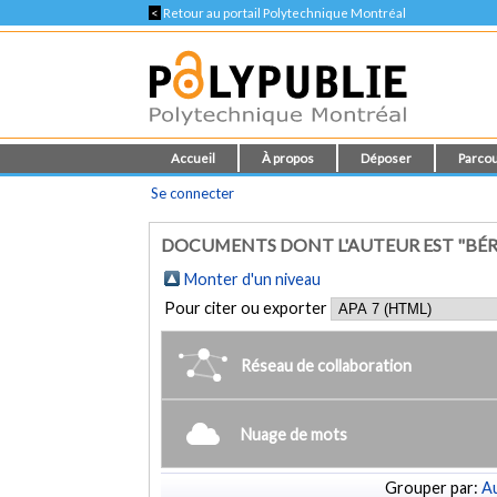
<
Retour au portail Polytechnique Montréal
Accueil
À propos
Déposer
Parcou
Se connecter
DOCUMENTS DONT L'AUTEUR EST "BÉ
Monter d'un niveau
Pour citer ou exporter
Réseau de collaboration
Nuage de mots
Grouper par:
Au