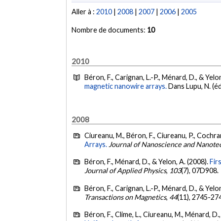
Aller à :
2010
|
2008
|
2007
|
2006
|
2005
Nombre de documents:
10
2010
Béron, F., Carignan, L.-P., Ménard, D., & Yelo
magnetic nanowire arrays.
Dans Lupu, N. (éd
2008
Ciureanu, M., Béron, F., Ciureanu, P., Cochran
Arrays.
Journal of Nanoscience and Nanote
Béron, F., Ménard, D., & Yelon, A. (2008).
Fir
Journal of Applied Physics
,
103
(7), 07D908.
Béron, F., Carignan, L.-P., Ménard, D., & Yelo
Transactions on Magnetics
,
44
(11), 2745-27
Béron, F., Clime, L., Ciureanu, M., Ménard, D.