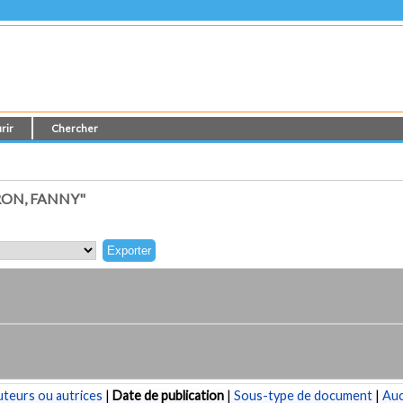
rir
Chercher
RON, FANNY"
teurs ou autrices
|
Date de publication
|
Sous-type de document
|
Au